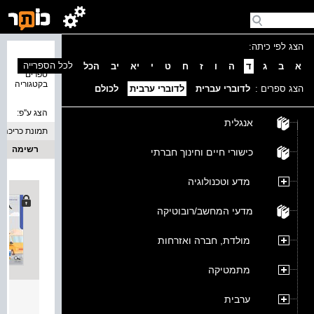
הצג לפי כיתה:
נמצאו 2
לכל הספרייה
א
ב
ג
ד
ה
ו
ז
ח
ט
י
יא
יב
הכל
ספרים
בקטגוריה
הצג ספרים :
לדוברי עברית
לדוברי ערבית
לכולם
הצג ע''פ:
אנגלית
תמונת כריכה
רשימה
כישורי חיים וחינוך חברתי
מדע וטכנולוגיה
מדעי המחשב/רובוטיקה
מולדת, חברה ואזרחות
מתמטיקה
נפלאו
ערבית