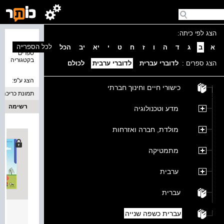
הצג לפי כיתה:
נמצאו 2
לכל הספרייה
א
ב
ג
ד
ה
ו
ז
ח
ט
י
יא
יב
הכל
ספרים
בקטגוריה
הצג ספרים :
לדוברי עברית
לדוברי ערבית
לכולם
הצג ע''פ:
כישורי חיים וחינוך חברתי
תמונת כריכה
רשימה
מדע וטכנולוגיה
מולדת, חברה ואזרחות
מתמטיקה
ערבית
עברית
נפלאות 
עברית כשפה שנייה