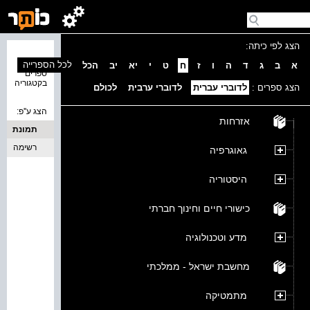
הצג לפי כיתה:
נמצאו 0
לכל הספרייה
א
ב
ג
ד
ה
ו
ז
ח
ט
י
יא
יב
הכל
ספרים
בקטגוריה
הצג ספרים :
לדוברי עברית
לדוברי ערבית
לכולם
הצג ע''פ:
אזרחות
תמונת
כריכה
רשימה
גאוגרפיה
היסטוריה
כישורי חיים וחינוך חברתי
מדע וטכנולוגיה
מחשבת ישראל - ממלכתי
מתמטיקה