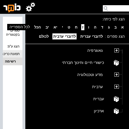
הצג לפי כיתה:
נמצאו 0
לכל הספרייה
א
ב
ג
ד
ה
ו
ז
ח
ט
י
יא
יב
הכל
ספרים
בקטגוריה
הצג ספרים :
לדוברי עברית
לדוברי ערבית
לכולם
הצג ע''פ:
גאוגרפיה
תמונת כריכה
רשימה
כישורי חיים וחינוך חברתי
מדע וטכנולוגיה
ערבית
עברית
ארכיון