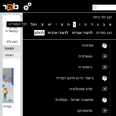
הצג לפי כיתה:
נמצאו 9
לכל הספרייה
א
ב
ג
ד
ה
ו
ז
ח
ט
י
יא
יב
הכל
ספרים
בקטגוריה
הצג ספרים :
לדוברי עברית
לדוברי ערבית
לכולם
הצג ע''פ:
אזרחות
תמונת
כריכה
רשימה
גאוגרפיה
היסטוריה
כישורי חיים וחינוך חברתי
מדע וטכנולוגיה
מחשבת ישראל - ממלכתי
עברית לחט
מתמטיקה