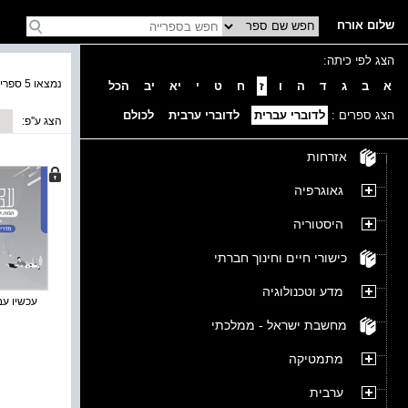
שלום אורח
הצג לפי כיתה:
נמצאו 5 ספרים בקטגוריה
א
ב
ג
ד
ה
ו
ז
ח
ט
י
יא
יב
הכל
הצג ספרים :
לדוברי עברית
לדוברי ערבית
לכולם
הצג ע''פ:
אזרחות
גאוגרפיה
היסטוריה
כישורי חיים וחינוך חברתי
מדע וטכנולוגיה
עכשיו עבר
מחשבת ישראל - ממלכתי
מתמטיקה
ערבית