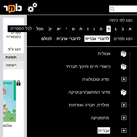
הצג לפי כיתה:
נמצאו 9
לכל הספרייה
א
ב
ג
ד
ה
ו
ז
ח
ט
י
יא
יב
הכל
ספרים
בקטגוריה
הצג ספרים :
לדוברי עברית
לדוברי ערבית
לכולם
הצג ע''פ:
אנגלית
תמונת
כריכה
רשימה
כישורי חיים וחינוך חברתי
מדע וטכנולוגיה
מדעי המחשב/רובוטיקה
מולדת, חברה ואזרחות
מתמטיקה
עולמות : 
עברית