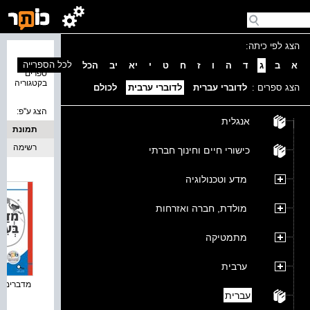
הצג לפי כיתה:
נמצאו 2
לכל הספרייה
א
ב
ג
ד
ה
ו
ז
ח
ט
י
יא
יב
הכל
ספרים
בקטגוריה
הצג ספרים :
לדוברי עברית
לדוברי ערבית
לכולם
הצג ע''פ:
אנגלית
תמונת
כריכה
רשימה
כישורי חיים וחינוך חברתי
מדע וטכנולוגיה
מולדת, חברה ואזרחות
מתמטיקה
ערבית
מדברים בע
עברית