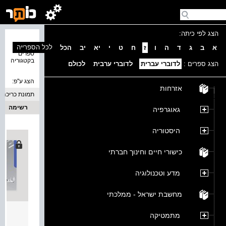
הצג לפי כיתה:
נמצאו 5
לכל הספרייה
א
ב
ג
ד
ה
ו
ז
ח
ט
י
יא
יב
הכל
ספרים
בקטגוריה
הצג ספרים :
לדוברי עברית
לדוברי ערבית
לכולם
הצג ע''פ:
אזרחות
תמונת כריכה
רשימה
גאוגרפיה
היסטוריה
כישורי חיים וחינוך חברתי
מדע וטכנולוגיה
מחשבת ישראל - ממלכתי
עכשיו
מתמטיקה