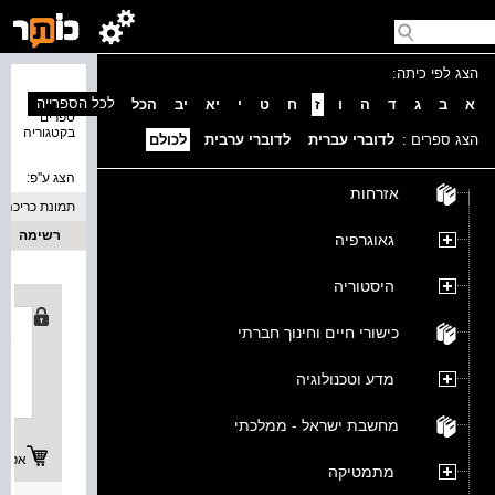
הצג לפי כיתה:
נמצאו 2
לכל הספרייה
א
ב
ג
ד
ה
ו
ז
ח
ט
י
יא
יב
הכל
ספרים
בקטגוריה
הצג ספרים :
לדוברי עברית
לדוברי ערבית
לכולם
הצג ע''פ:
אזרחות
תמונת כריכה
רשימה
גאוגרפיה
היסטוריה
כישורי חיים וחינוך חברתי
מדע וטכנולוגיה
מחשבת ישראל - ממלכתי
אפשרו
מתמטיקה