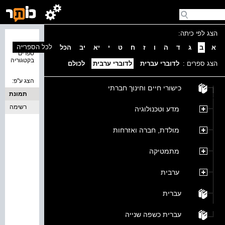
הצג לפי כיתה:
נמצאו 0
לכל הספרייה
א
ב
ג
ד
ה
ו
ז
ח
ט
י
יא
יב
הכל
ספרים
בקטגוריה
הצג ספרים :
לדוברי עברית
לדוברי ערבית
לכולם
הצג ע''פ:
כישורי חיים וחינוך חברתי
תמונת
כריכה
רשימה
מדע וטכנולוגיה
מולדת, חברה ואזרחות
מתמטיקה
ערבית
עברית
עברית כשפה שנייה