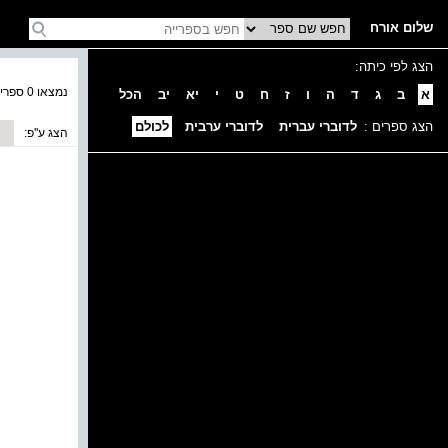
שלום אורח
הצג לפי כיתה:
נמצאו 0 ספרים בקטגוריה
א
ב
ג
ד
ה
ו
ז
ח
ט
י
יא
יב
הכל
הצג ספרים :
לדוברי עברית
לדוברי ערבית
לכולם
הצג ע''פ: