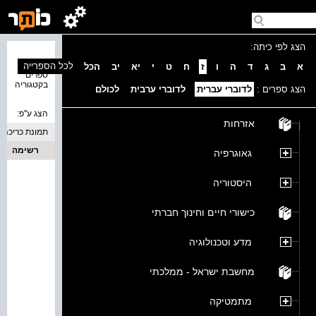
הצג לפי כיתה:
נמצאו 0
לכל הספרייה
א
ב
ג
ד
ה
ו
ז
ח
ט
י
יא
יב
הכל
ספרים
בקטגוריה
הצג ספרים :
לדוברי עברית
לדוברי ערבית
לכולם
הצג ע''פ:
אזרחות
תמונת כריכה
רשימה
גאוגרפיה
היסטוריה
כישורי חיים וחינוך חברתי
מדע וטכנולוגיה
מחשבת ישראל - ממלכתי
מתמטיקה