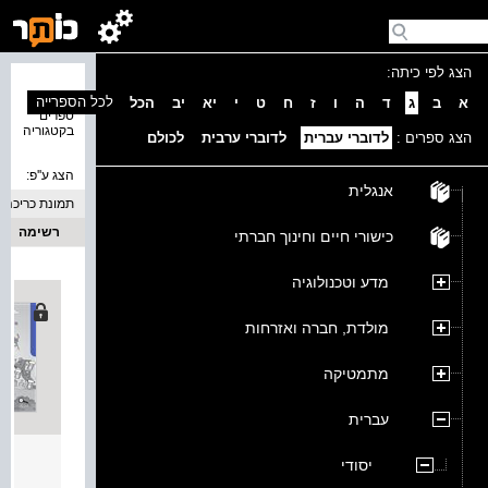
הצג לפי כיתה:
נמצאו 1
לכל הספרייה
א
ב
ג
ד
ה
ו
ז
ח
ט
י
יא
יב
הכל
ספרים
בקטגוריה
הצג ספרים :
לדוברי עברית
לדוברי ערבית
לכולם
הצג ע''פ:
אנגלית
תמונת כריכה
רשימה
כישורי חיים וחינוך חברתי
מדע וטכנולוגיה
מולדת, חברה ואזרחות
מתמטיקה
עברית
עולמו
יסודי