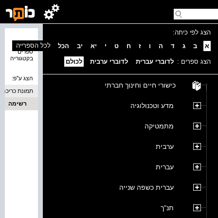
הצג לפי כיתה:
נמצאו 0
לכל הספרייה
א
ב
ג
ד
ה
ו
ז
ח
ט
י
יא
יב
הכל
ספרים
בקטגוריה
הצג ספרים :
לדוברי עברית
לדוברי ערבית
לכולם
הצג ע''פ:
כישורי חיים וחינוך חברתי
תמונת כריכה
רשימה
מדע וטכנולוגיה
מתמטיקה
ערבית
עברית
עברית כשפה שנייה
תנ"ך