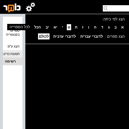
הצג לפי כיתה:
נמצאו 0
לכל הספרייה
א
ב
ג
ד
ה
ו
ז
ח
ט
י
יא
יב
הכל
ספרים
בקטגוריה
הצג ספרים :
לדוברי עברית
לדוברי ערבית
לכולם
הצג ע''פ:
תמונת כריכה
רשימה