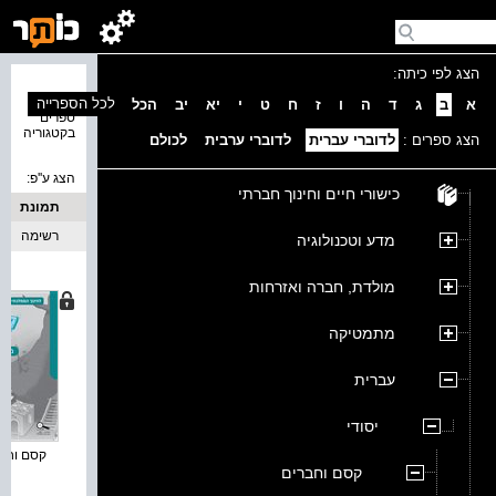
הצג לפי כיתה:
נמצאו 2
לכל הספרייה
א
ב
ג
ד
ה
ו
ז
ח
ט
י
יא
יב
הכל
ספרים
בקטגוריה
הצג ספרים :
לדוברי עברית
לדוברי ערבית
לכולם
הצג ע''פ:
כישורי חיים וחינוך חברתי
תמונת
כריכה
רשימה
מדע וטכנולוגיה
מולדת, חברה ואזרחות
מתמטיקה
עברית
יסודי
קסם וחברי
קסם וחברים