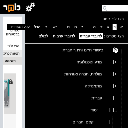
הצג לפי כיתה:
נמצאו 2
לכל הספרייה
א
ב
ג
ד
ה
ו
ז
ח
ט
י
יא
יב
הכל
ספרים
בקטגוריה
הצג ספרים :
לדוברי עברית
לדוברי ערבית
לכולם
הצג ע''פ:
כישורי חיים וחינוך חברתי
תמונת כריכה
רשימה
מדע וטכנולוגיה
מולדת, חברה ואזרחות
מתמטיקה
עברית
יסודי
קסם ו
קסם וחברים