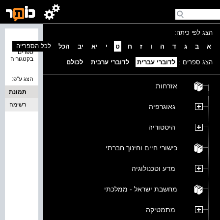
הצג לפי כיתה:
נמצאו 0
לכל הספרייה
א
ב
ג
ד
ה
ו
ז
ח
ט
י
יא
יב
הכל
ספרים
בקטגוריה
הצג ספרים :
לדוברי עברית
לדוברי ערבית
לכולם
הצג ע''פ:
אזרחות
תמונת
כריכה
רשימה
גאוגרפיה
היסטוריה
כישורי חיים וחינוך חברתי
מדע וטכנולוגיה
מחשבת ישראל - ממלכתי
מתמטיקה