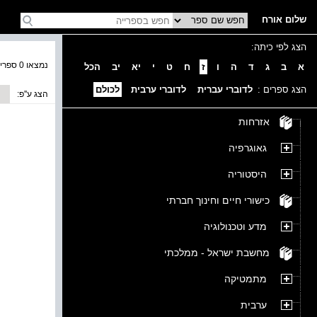
שלום אורח
הצג לפי כיתה:
נמצאו 0 ספרים בקטגוריה
א
ב
ג
ד
ה
ו
ז
ח
ט
י
יא
יב
הכל
הצג ספרים :
לדוברי עברית
לדוברי ערבית
לכולם
הצג ע''פ:
אזרחות
גאוגרפיה
היסטוריה
כישורי חיים וחינוך חברתי
מדע וטכנולוגיה
מחשבת ישראל - ממלכתי
מתמטיקה
ערבית