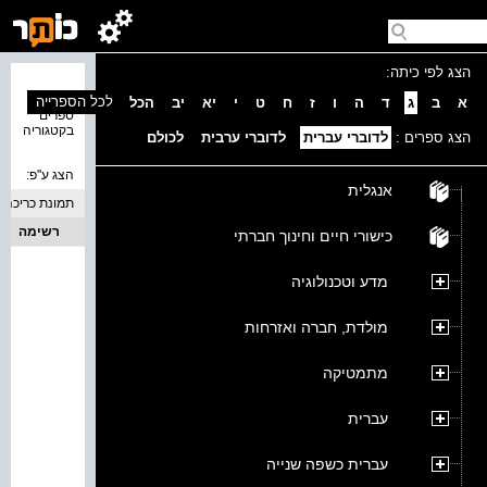
הצג לפי כיתה:
נמצאו 0
לכל הספרייה
א
ב
ג
ד
ה
ו
ז
ח
ט
י
יא
יב
הכל
ספרים
בקטגוריה
הצג ספרים :
לדוברי עברית
לדוברי ערבית
לכולם
הצג ע''פ:
אנגלית
תמונת כריכה
רשימה
כישורי חיים וחינוך חברתי
מדע וטכנולוגיה
מולדת, חברה ואזרחות
מתמטיקה
עברית
עברית כשפה שנייה