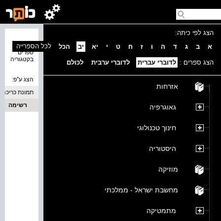
הצג לפי כיתה:
נמצאו 0
לכל הספרייה
א
ב
ג
ד
ה
ו
ז
ח
ט
י
יא
יב
הכל
ספרים
בקטגוריה
הצג ספרים :
לדוברי עברית
לדוברי ערבית
לכולם
הצג ע''פ:
אזרחות
תמונת כריכה
רשימה
גאוגרפיה
חינוך טכנולוגי
היסטוריה
מוזיקה
מחשבת ישראל - ממלכתי
מתמטיקה