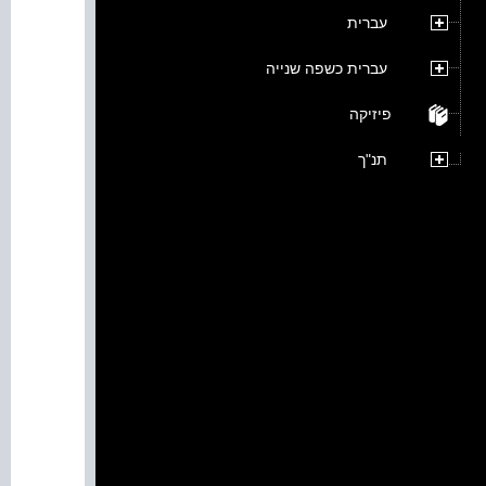
עברית
עברית כשפה שנייה
פיזיקה
תנ"ך