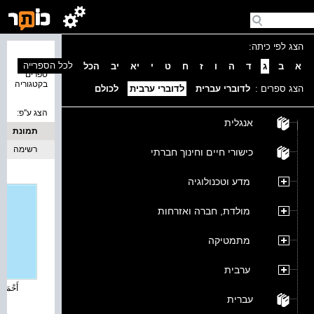
הצג לפי כיתה:
נמצאו 1
לכל הספרייה
א
ב
ג
ד
ה
ו
ז
ח
ט
י
יא
יב
הכל
ספרים
בקטגוריה
הצג ספרים :
לדוברי עברית
לדוברי ערבית
לכולם
הצג ע''פ:
אנגלית
תמונת
כריכה
רשימה
כישורי חיים וחינוך חברתי
מדע וטכנולוגיה
מולדת, חברה ואזרחות
מתמטיקה
ערבית
أَحْمَدُ 
עברית