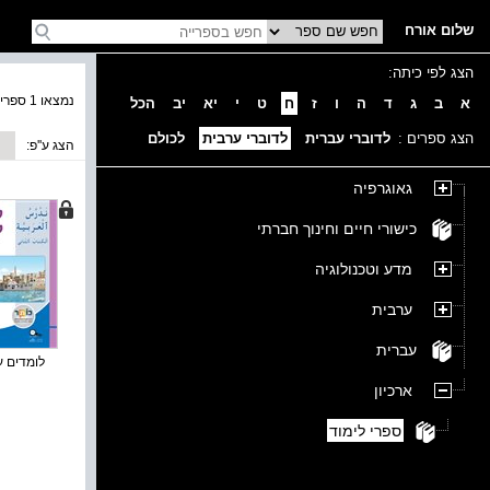
שלום אורח
הצג לפי כיתה:
נמצאו 1 ספרים בקטגוריה
א
ב
ג
ד
ה
ו
ז
ח
ט
י
יא
יב
הכל
הצג ספרים :
לדוברי עברית
לדוברי ערבית
לכולם
הצג ע''פ:
גאוגרפיה
כישורי חיים וחינוך חברתי
מדע וטכנולוגיה
ערבית
עברית
לומדים ער
ארכיון
ספרי לימוד