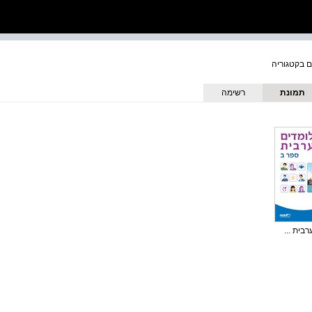
תמונת
רשימה
כריכה
בית ...