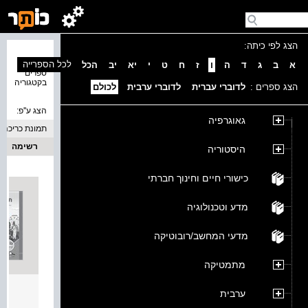
הצג לפי כיתה:
נמצאו 1
לכל הספרייה
א
ב
ג
ד
ה
ו
ז
ח
ט
י
יא
יב
הכל
ספרים
בקטגוריה
הצג ספרים :
לדוברי עברית
לדוברי ערבית
לכולם
הצג ע''פ:
גאוגרפיה
תמונת כריכה
רשימה
היסטוריה
כישורי חיים וחינוך חברתי
מדע וטכנולוגיה
מדעי המחשב/רובוטיקה
מתמטיקה
מדריך
ערבית