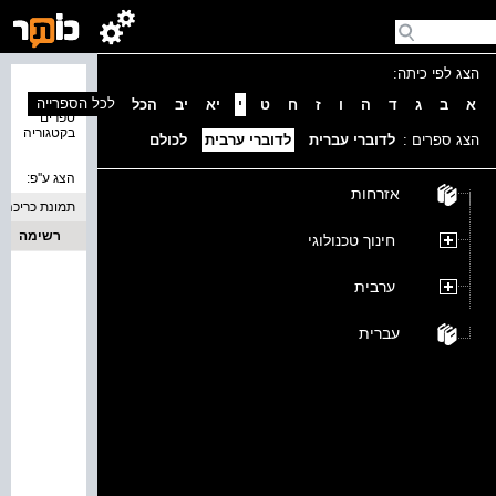
הצג לפי כיתה:
נמצאו 0
לכל הספרייה
א
ב
ג
ד
ה
ו
ז
ח
ט
י
יא
יב
הכל
ספרים
בקטגוריה
הצג ספרים :
לדוברי עברית
לדוברי ערבית
לכולם
הצג ע''פ:
אזרחות
תמונת כריכה
רשימה
חינוך טכנולוגי
ערבית
עברית