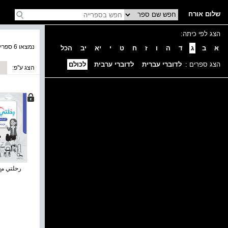
שלום אורח
הצג לפי כיתה:
נמצאו 6 ספרים בקטגוריה
א
ב
ג
ד
ה
ו
ז
ח
ט
י
יא
יב
הכל
הצג ספרים :
לדוברי עברית
לדוברי ערבית
לכולם
הצג ע''פ:
رحلتي مع 