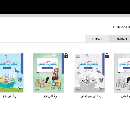
תמונת
רשימה
כריכה
لغتي...
رحلتي مع لغتي...
رِحْلَتي مَعَ...
رِحْلَتي مَعَ...