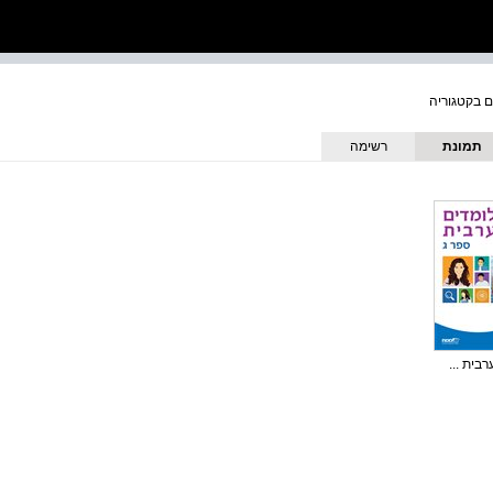
תמונת
רשימה
כריכה
בית ...