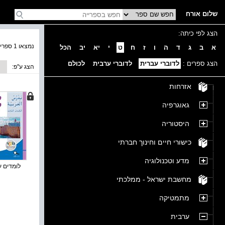
שלום אורח
הצג לפי כיתה:
נמצאו 1 ספרים בקטגוריה
א
ב
ג
ד
ה
ו
ז
ח
ט
י
יא
יב
הכל
הצג ספרים :
לדוברי עברית
לדוברי ערבית
לכולם
הצג ע''פ:
אזרחות
גאוגרפיה
היסטוריה
כישורי חיים וחינוך חברתי
מדע וטכנולוגיה
לומדים ער
מחשבת ישראל - ממלכתי
מתמטיקה
ערבית