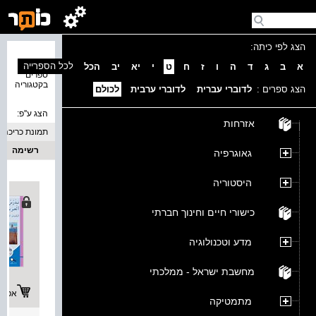
הצג לפי כיתה:
נמצאו 1
לכל הספרייה
א
ב
ג
ד
ה
ו
ז
ח
ט
י
יא
יב
הכל
ספרים
בקטגוריה
הצג ספרים :
לדוברי עברית
לדוברי ערבית
לכולם
הצג ע''פ:
אזרחות
תמונת כריכה
רשימה
גאוגרפיה
היסטוריה
כישורי חיים וחינוך חברתי
מדע וטכנולוגיה
מחשבת ישראל - ממלכתי
אפשרו
מתמטיקה