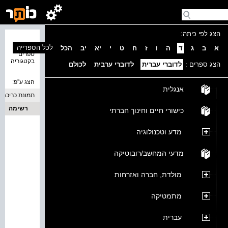
הצג לפי כיתה:
נמצאו 0
לכל הספרייה
א
ב
ג
ד
ה
ו
ז
ח
ט
י
יא
יב
הכל
ספרים
בקטגוריה
הצג ספרים :
לדוברי עברית
לדוברי ערבית
לכולם
הצג ע''פ:
אנגלית
תמונת כריכה
רשימה
כישורי חיים וחינוך חברתי
מדע וטכנולוגיה
מדעי המחשב/רובוטיקה
מולדת, חברה ואזרחות
מתמטיקה
עברית