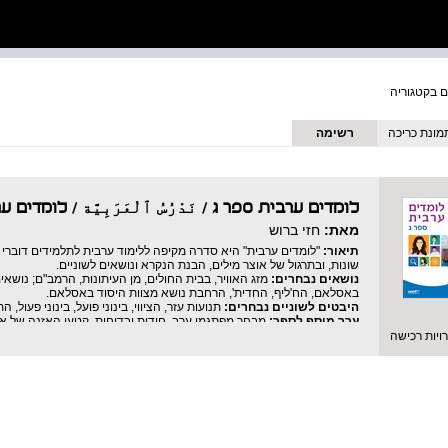
מונת כריכה
רשימה
לומדים ערבית ספר ג / نَدْرُسُ ٱلْعَرَبِيَّة
/
לומדים ע
מאת:
חזי ברוש
תיאור:
"לומדים ערבית" היא סדרה מקיפה ללימוד ערבית לתלמידים דוברי
שונות, ובתרגול של אוצר מילים, הבנת הנקרא ונושאים לשוניים.
נושאים נבחרים:
מזג האוויר, בבית החולים, מן העיתונות, הרמב"ם; נוש
באסלאם, הח'ליף, החדית', הרחבת נושא מצוות היסוד באסלאם.
היבטים לשוניים נבחרים:
תנועות עזר, הציווי, בינוני פועל, בינוני פעול, 
ערך מוסף לספר:
מבחר מפתגמי ערב, חידות ובדיחות, קטעי האזנה של אוצ
יות רכישה