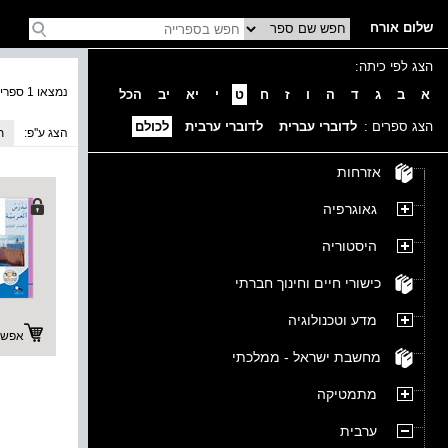
שלום אורח
הצג לפי כיתה:
נמצאו 1 ספרים בקטגוריה
א
ב
ג
ד
ה
ו
ז
ח
ט
י
יא
יב
הכל
הצג ספרים :
לדוברי עברית
לדוברי ערבית
לכולם
הצג ע''פ:
ת
אזרחות
גאוגרפיה
היסטוריה
כישורי חיים וחינוך חברתי
מדע וטכנולוגיה
אפשרו
מחשבת ישראל - ממלכתי
מתמטיקה
ערבית