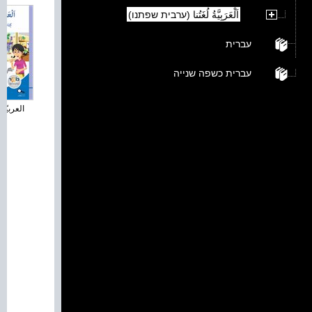
اَلْعَرَبِيَّةُ لُغَتُنا (ערבית שפתנו)
עברית
עברית כשפה שנייה
العربيّة 