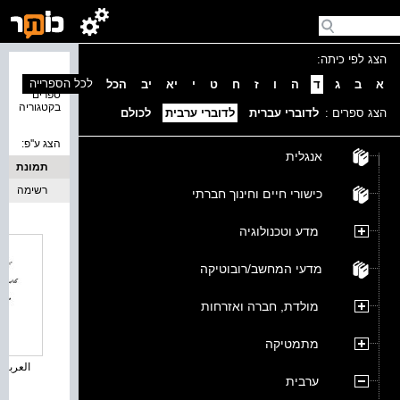
הצג לפי כיתה:
נמצאו 2
לכל הספרייה
א
ב
ג
ד
ה
ו
ז
ח
ט
י
יא
יב
הכל
ספרים
בקטגוריה
הצג ספרים :
לדוברי עברית
לדוברי ערבית
לכולם
הצג ע''פ:
אנגלית
תמונת
כריכה
רשימה
כישורי חיים וחינוך חברתי
מדע וטכנולוגיה
מדעי המחשב/רובוטיקה
מולדת, חברה ואזרחות
מתמטיקה
العربية ل
ערבית