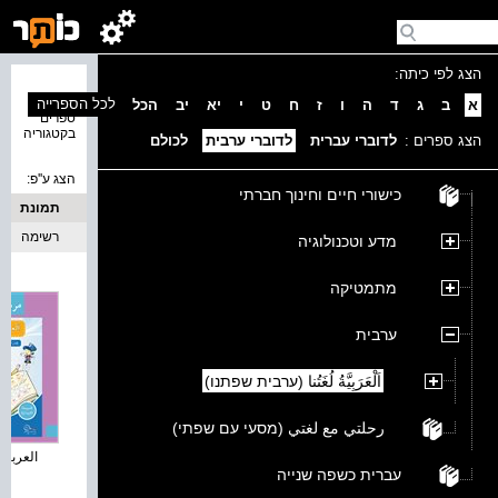
הצג לפי כיתה:
נמצאו 4
לכל הספרייה
א
ב
ג
ד
ה
ו
ז
ח
ט
י
יא
יב
הכל
ספרים
בקטגוריה
הצג ספרים :
לדוברי עברית
לדוברי ערבית
לכולם
הצג ע''פ:
כישורי חיים וחינוך חברתי
תמונת
כריכה
רשימה
מדע וטכנולוגיה
מתמטיקה
ערבית
اَلْعَرَبِيَّةُ لُغَتُنا (ערבית שפתנו)
رحلتي مع لغتي (מסעי עם שפתי)
العربية ل
עברית כשפה שנייה