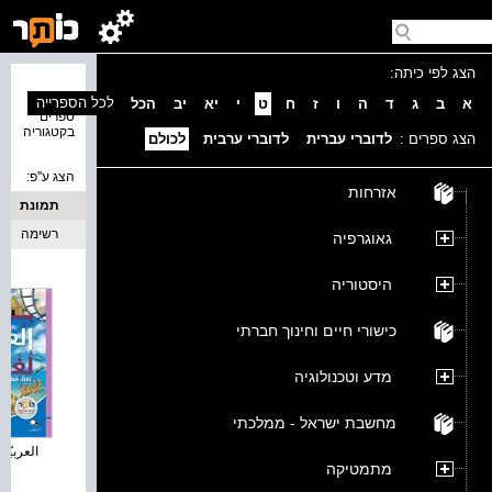
הצג לפי כיתה:
נמצאו 1
לכל הספרייה
א
ב
ג
ד
ה
ו
ז
ח
ט
י
יא
יב
הכל
ספרים
בקטגוריה
הצג ספרים :
לדוברי עברית
לדוברי ערבית
לכולם
הצג ע''פ:
אזרחות
תמונת
כריכה
רשימה
גאוגרפיה
היסטוריה
כישורי חיים וחינוך חברתי
מדע וטכנולוגיה
מחשבת ישראל - ממלכתי
العربيّة 
מתמטיקה