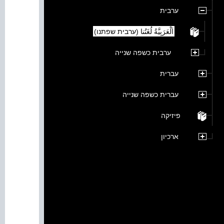
ערבית
اَلْعَرَبِيَّةُ لُغَتُنا (ערבית שפתנו)
ערבית כשפה שנייה
עברית
עברית כשפה שנייה
פיזיקה
ארכיון