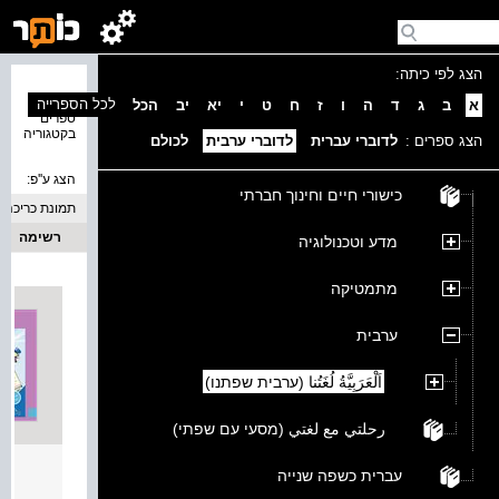
הצג לפי כיתה:
נמצאו 4
לכל הספרייה
א
ב
ג
ד
ה
ו
ז
ח
ט
י
יא
יב
הכל
ספרים
בקטגוריה
הצג ספרים :
לדוברי עברית
לדוברי ערבית
לכולם
הצג ע''פ:
כישורי חיים וחינוך חברתי
תמונת כריכה
רשימה
מדע וטכנולוגיה
מתמטיקה
ערבית
اَلْعَرَبِيَّةُ لُغَتُنا (ערבית שפתנו)
رحلتي مع لغتي (מסעי עם שפתי)
العرب
עברית כשפה שנייה