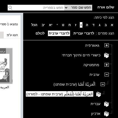
שלום אורח
הצג לפי כיתה:
נמצאו 1 ספרים בקטגוריה
א
ב
ג
ד
ה
ו
ז
ח
ט
י
יא
יב
הכל
הצג ספרים :
לדוברי עברית
לדוברי ערבית
לכולם
הצג ע''פ:
גאוגרפיה
כישורי חיים וחינוך חברתי
מתמטיקה
ערבית
اَلْعَرَبِيَّةُ لُغَتُنا (ערבית שפתנו)
العربية ل
العَرَبِيّةُ لُغَتُنا-لِلْمُعَلِّمِ (ערבית שפתנו - למורה)
עברית
ארכיון