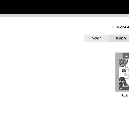
תמונת
רשימה
כריכה
غتنا...