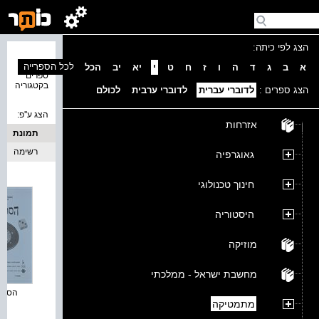
הצג לפי כיתה:
נמצאו 3
לכל הספרייה
א
ב
ג
ד
ה
ו
ז
ח
ט
י
יא
יב
הכל
ספרים
בקטגוריה
הצג ספרים :
לדוברי עברית
לדוברי ערבית
לכולם
הצג ע''פ:
אזרחות
תמונת
כריכה
רשימה
גאוגרפיה
חינוך טכנולוגי
היסטוריה
מוזיקה
מחשבת ישראל - ממלכתי
הסתב
מתמטיקה