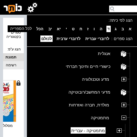
הצג לפי כיתה:
נמצאו 8
לכל הספרייה
א
ב
ג
ד
ה
ו
ז
ח
ט
י
יא
יב
הכל
ספרים
בקטגוריה
הצג ספרים :
לדוברי עברית
לדוברי ערבית
לכולם
הצג ע''פ:
אנגלית
תמונת
כריכה
רשימה
כישורי חיים וחינוך חברתי
מדע וטכנולוגיה
מדעי המחשב/רובוטיקה
מולדת, חברה ואזרחות
מתמטיקה
מסלולים פ
מתמטיקה - עברית