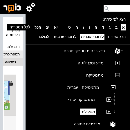
הצג לפי כיתה:
נמצאו 4
לכל הספרייה
א
ב
ג
ד
ה
ו
ז
ח
ט
י
יא
יב
הכל
ספרים
בקטגוריה
הצג ספרים :
לדוברי עברית
לדוברי ערבית
לכולם
הצג ע''פ:
כישורי חיים וחינוך חברתי
תמונת כריכה
רשימה
מדע וטכנולוגיה
מתמטיקה
מתמטיקה - עברית
מתמטיקה יסודי
מסלולים
מסלולים 
מדריכים למורה