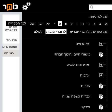
הצג לפי כיתה:
נמצאו 0
לכל הספרייה
א
ב
ג
ד
ה
ו
ז
ח
ט
י
יא
יב
הכל
ספרים
בקטגוריה
הצג ספרים :
לדוברי עברית
לדוברי ערבית
לכולם
הצג ע''פ:
גאוגרפיה
תמונת כריכה
רשימה
כישורי חיים וחינוך חברתי
מדע וטכנולוגיה
ערבית
עברית
עברית כשפה שנייה
פיזיקה