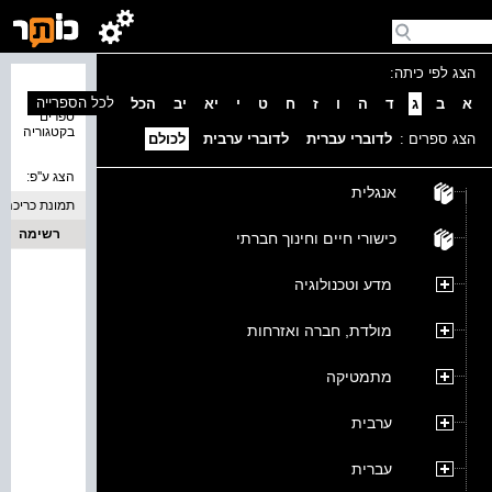
הצג לפי כיתה:
נמצאו 0
לכל הספרייה
א
ב
ג
ד
ה
ו
ז
ח
ט
י
יא
יב
הכל
ספרים
בקטגוריה
הצג ספרים :
לדוברי עברית
לדוברי ערבית
לכולם
הצג ע''פ:
אנגלית
תמונת כריכה
רשימה
כישורי חיים וחינוך חברתי
מדע וטכנולוגיה
מולדת, חברה ואזרחות
מתמטיקה
ערבית
עברית