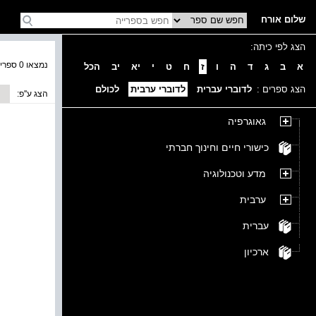
שלום אורח
הצג לפי כיתה:
נמצאו 0 ספרים בקטגוריה
א
ב
ג
ד
ה
ו
ז
ח
ט
י
יא
יב
הכל
הצג ספרים :
לדוברי עברית
לדוברי ערבית
לכולם
הצג ע''פ:
גאוגרפיה
כישורי חיים וחינוך חברתי
מדע וטכנולוגיה
ערבית
עברית
ארכיון