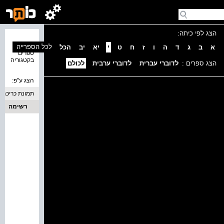
הצג לפי כיתה:
נמצאו 0
לכל הספרייה
א
ב
ג
ד
ה
ו
ז
ח
ט
י
יא
יב
הכל
ספרים
בקטגוריה
הצג ספרים :
לדוברי עברית
לדוברי ערבית
לכולם
הצג ע''פ:
תמונת כריכה
רשימה