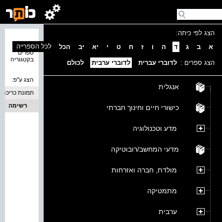
הצג לפי כיתה:
נמצאו 0
לכל הספרייה
א
ב
ג
ד
ה
ו
ז
ח
ט
י
יא
יב
הכל
ספרים
בקטגוריה
הצג ספרים :
לדוברי עברית
לדוברי ערבית
לכולם
הצג ע''פ:
אנגלית
תמונת כריכה
רשימה
כישורי חיים וחינוך חברתי
מדע וטכנולוגיה
מדעי המחשב/רובוטיקה
מולדת, חברה ואזרחות
מתמטיקה
ערבית