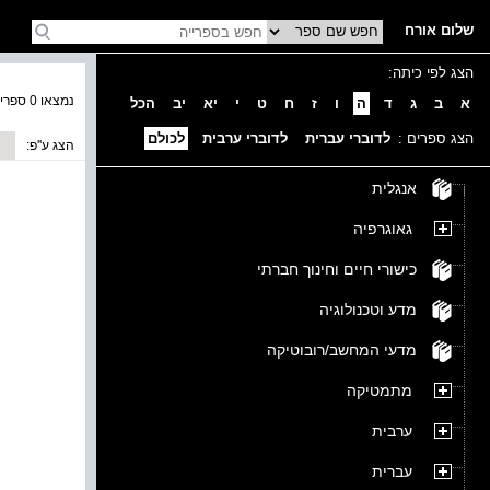
שלום אורח
הצג לפי כיתה:
נמצאו 0 ספרים בקטגוריה
א
ב
ג
ד
ה
ו
ז
ח
ט
י
יא
יב
הכל
הצג ספרים :
לדוברי עברית
לדוברי ערבית
לכולם
הצג ע''פ:
אנגלית
גאוגרפיה
כישורי חיים וחינוך חברתי
מדע וטכנולוגיה
מדעי המחשב/רובוטיקה
מתמטיקה
ערבית
עברית