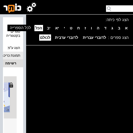
הצג לפי כיתה:
נמצאו 4
לכל הספרייה
א
ב
ג
ד
ה
ו
ז
ח
ט
י
יא
יב
הכל
ספרים
בקטגוריה
הצג ספרים :
לדוברי עברית
לדוברי ערבית
לכולם
הצג ע''פ:
תמונת כריכה
רשימה
עכשיו 