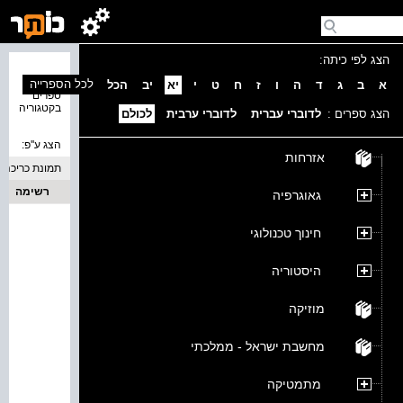
הצג לפי כיתה:
נמצאו 0
לכל הספרייה
א
ב
ג
ד
ה
ו
ז
ח
ט
י
יא
יב
הכל
ספרים
בקטגוריה
הצג ספרים :
לדוברי עברית
לדוברי ערבית
לכולם
הצג ע''פ:
אזרחות
תמונת כריכה
רשימה
גאוגרפיה
חינוך טכנולוגי
היסטוריה
מוזיקה
מחשבת ישראל - ממלכתי
מתמטיקה