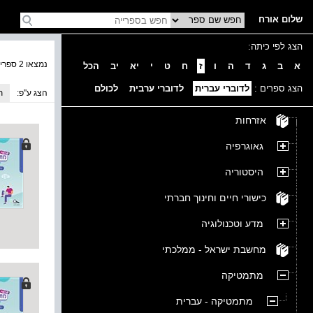
שלום אורח
הצג לפי כיתה:
נמצאו 2 ספרים בקטגוריה
א
ב
ג
ד
ה
ו
ז
ח
ט
י
יא
יב
הכל
הצג ספרים :
לדוברי עברית
לדוברי ערבית
לכולם
הצג ע''פ:
ת
אזרחות
גאוגרפיה
היסטוריה
כישורי חיים וחינוך חברתי
מדע וטכנולוגיה
מחשבת ישראל - ממלכתי
מתמטיקה
מתמטיקה - עברית