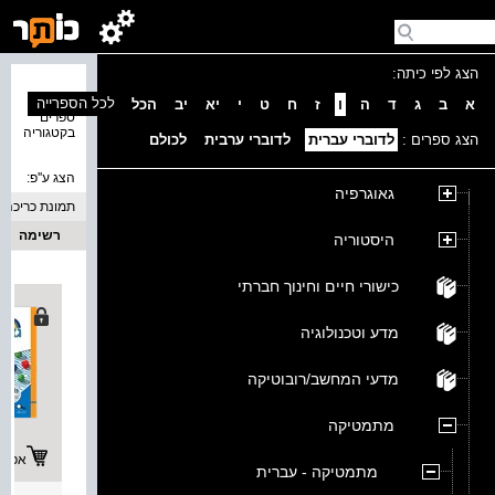
הצג לפי כיתה:
נמצאו 4
לכל הספרייה
א
ב
ג
ד
ה
ו
ז
ח
ט
י
יא
יב
הכל
ספרים
בקטגוריה
הצג ספרים :
לדוברי עברית
לדוברי ערבית
לכולם
הצג ע''פ:
גאוגרפיה
תמונת כריכה
רשימה
היסטוריה
כישורי חיים וחינוך חברתי
מדע וטכנולוגיה
מדעי המחשב/רובוטיקה
מתמטיקה
אפשרו
מתמטיקה - עברית