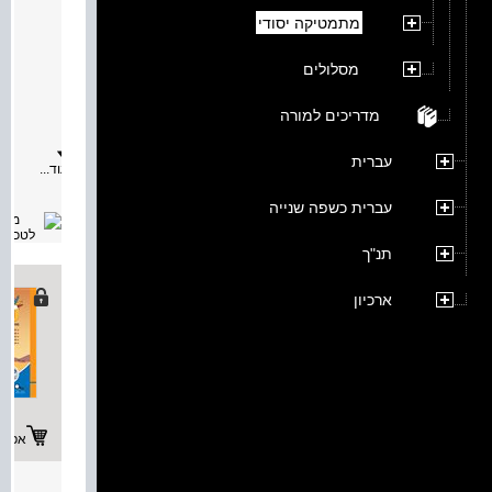
שבילי
מתמטיקה יסודי
מאת:
תיאור:
מסלולים
הספר
עוסק
בנושאי
מדריכים למורה
הבאים:
-
מנסרה
עברית
עוד...
-
פירמיד
-
עברית כשפה שנייה
מעגל
ועיגול
-
תנ"ך
גליל
-
חרוט
ארכיון
-
כדור
-
גופים
משוכלל
אפשרו