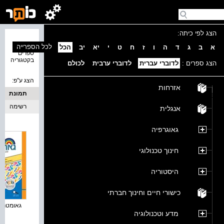
הצג לפי כיתה:
נמצאו 4
לכל הספרייה
א
ב
ג
ד
ה
ו
ז
ח
ט
י
יא
יב
הכל
ספרים
בקטגוריה
הצג ספרים :
לדוברי עברית
לדוברי ערבית
לכולם
הצג ע''פ:
אזרחות
תמונת
כריכה
רשימה
אנגלית
גאוגרפיה
חינוך טכנולוגי
היסטוריה
כישורי חיים וחינוך חברתי
גאומטריה 
מדע וטכנולוגיה